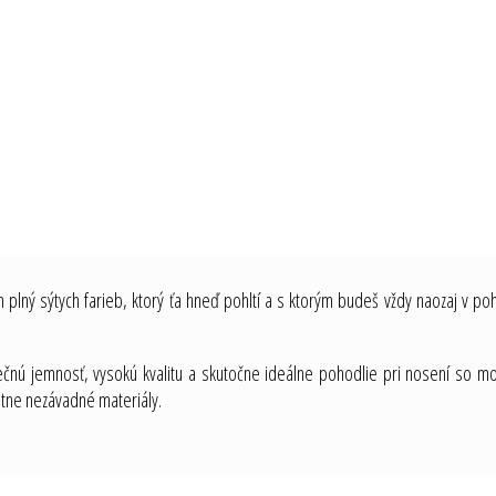
jn plný sýtych farieb, ktorý ťa hneď pohltí a s ktorým budeš vždy naozaj v poh
nečnú jemnosť, vysokú kvalitu a skutočne ideálne pohodlie pri nosení so 
otne nezávadné materiály.