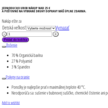
JEDNODUCHO UROB NÁKUP NAD 25 €
A POŠTOVNÉ NA VYBRANÉ DRUHY DOPRAVY MÁŠ ÚPLNE ZDARMA.
Nakúp ešte za
Detská veľkosť
Vymazať
množstvo
Sladký
Pridať do košíka
Medvedík
Zloženie
3
Nadkolienky
70 % Organická bavlna
27 % Polyamid
3 % Spandex
Pokyny na pranie
Ponožky je najlepšie prať v maximálnej teplote 40 °C.
Neodporúča sa: sušenie v bubnovej sušičke, chemické čistenie ani pou
Add to wishlist