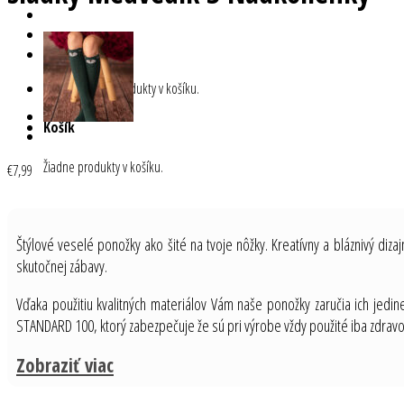
Žiadne produkty v košíku.
Košík
Žiadne produkty v košíku.
€
7,99
Štýlové veselé ponožky ako šité na tvoje nôžky. Kreatívny a bláznivý diza
skutočnej zábavy.
Vďaka použitiu kvalitných materiálov Vám naše ponožky zaručia ich jedi
STANDARD 100, ktorý zabezpečuje že sú pri výrobe vždy použité iba zdrav
Zobraziť viac