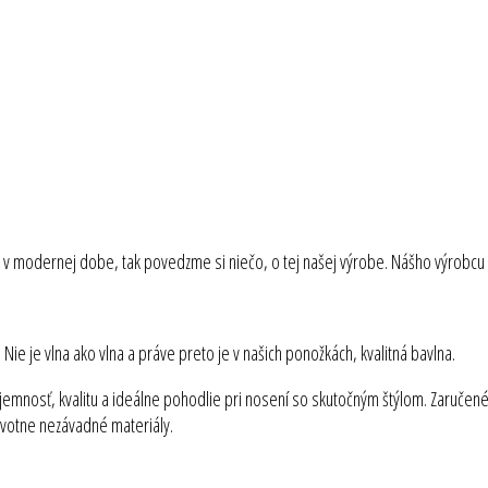
v modernej dobe, tak povedzme si niečo, o tej našej výrobe. Nášho výrobcu sme
ie je vlna ako vlna a práve preto je v našich ponožkách, kvalitná bavlna.
 jemnosť, kvalitu a ideálne pohodlie pri nosení so skutočným štýlom. Zaručen
avotne nezávadné materiály.