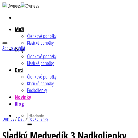
Skip
to
content
Muži
Členkové ponožky
Klasické ponožky
Add to wishlist
Ženy
Členkové ponožky
Klasické ponožky
Deti
Členkové ponožky
Klasické ponožky
Podkolienky
Novinky
Blog
Hľadať:
Domov
/
Deti
/
Podkolienky
Sladký Medvedík 3 Nadkolienky